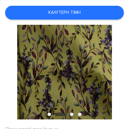
SITEMAP
ΚΑΛΎΤΕΡΗ ΤΙΜΉ
PRIVACY
POLICY