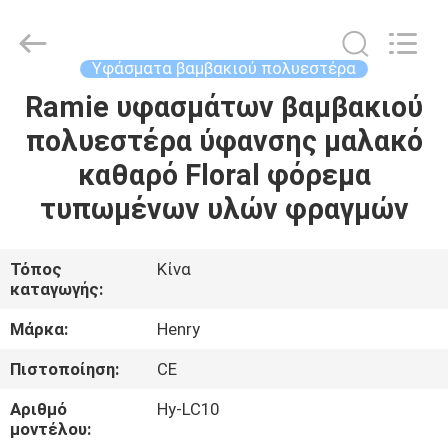
Henry
Textile
Trading
Co.,
Ltd..
Υφάσματα βαμβακιού πολυεστέρα
All
Rights
Ramie υφασμάτων βαμβακιού
ΣΠΊΤΙ
Reserved.
πολυεστέρα ύφανσης μαλακό
ΠΡΟΪΌΝΤΑ
καθαρό Floral φόρεμα
τυπωμένων υλών φραγμών
ΠΕΡΊΠΟΥ
ΕΜΕΊΣ
Τόπος
Κίνα
καταγωγής:
ΓΎΡΟΣ
Μάρκα:
Henry
ΕΡΓΟΣΤΑΣΊΩΝ
Πιστοποίηση:
CE
Αριθμό
Hy-LC10
ΠΟΙΟΤΙΚΌΣ
μοντέλου: