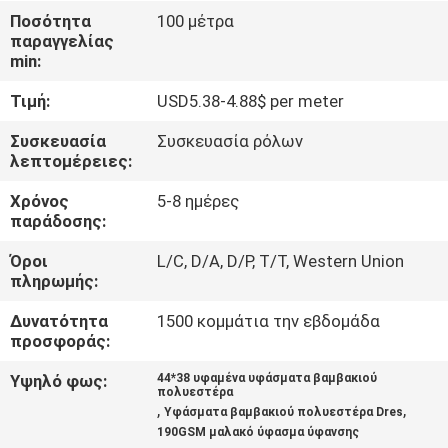
ΈΛΕΓΧΟΣ
Ποσότητα
100 μέτρα
παραγγελίας
min:
ΜΑΣ
Τιμή:
USD5.38-4.88$ per meter
ΕΛΆΤΕ
ΣΕ
Συσκευασία
Συσκευασία ρόλων
λεπτομέρειες:
ΕΠΑΦΉ
Χρόνος
5-8 ημέρες
ΜΕ
παράδοσης:
Όροι
L/C, D/A, D/P, T/T, Western Union
ΕΙΔΉΣΕΙΣ
πληρωμής:
Δυνατότητα
1500 κομμάτια την εβδομάδα
ΖΗΤΉΣΤΕ
προσφοράς:
ΈΝΑ
Υψηλό φως:
44*38 υφαμένα υφάσματα βαμβακιού
πολυεστέρα
ΑΠΌΣΠΑΣΜΑ
,
,
Υφάσματα βαμβακιού πολυεστέρα Dres
190GSM μαλακό ύφασμα ύφανσης