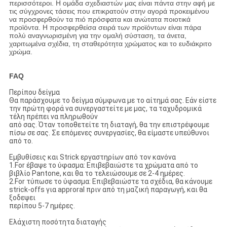
περισσότεροι. Η ομάδα σχεδιαστών μας είναι πάντα στην αφή με
τις σύγχρονες τάσεις που επικρατούν στην αγορά προκειμένου
να προσφερθούν τα πιό πρόσφατα και ανώτατα ποιοτικά
προϊόντα. Η προσφερθείσα σειρά των προϊόντων είναι πάρα
πολύ αναγνωρισμένη για την ομαλή σύσταση, τα άνετα,
χαριτωμένα σχέδια, τη σταθερότητα χρώματος και το ευδιάκριτο
χρώμα.
FAQ
Περίπου δείγμα
Θα παράσχουμε το δείγμα σύμφωνα με το αίτημά σας. Εάν είστε
την πρώτη φορά να συνεργαστείτε με μας, τα ταχυδρομικά
τέλη πρέπει να πληρωθούν
από σας. Όταν τοποθετείτε τη διαταγή, θα την επιστρέψουμε
πίσω σε σας. Σε επόμενες συνεργασίες, θα είμαστε υπεύθυνοι
από το.
Εμβυθίσεις και Strick εργαστηρίων από τον κανόνα
1.For έβαψε το ύφασμα: Επιβεβαιώστε τα χρώματα από το
βιβλίο Pantone, και θα το τελειώσουμε σε 2-4 ημέρες.
2.For τύπωσε το ύφασμα: Επιβεβαιώστε τα σχέδια, θα κάνουμε
strick-offs για approral πριν από τη μαζική παραγωγή, και θα
ξοδεψει
περίπου 5-7 ημέρες.
Ελάχιστη ποσότητα διαταγής