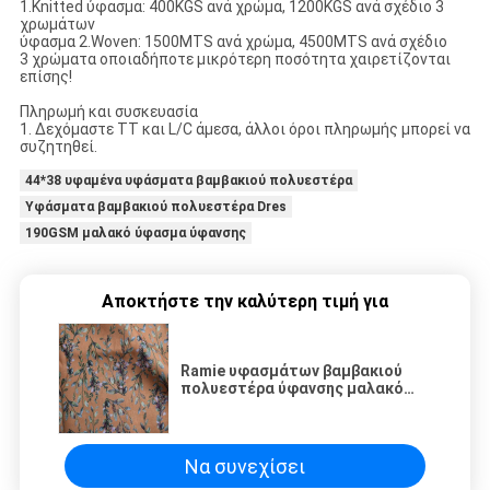
1.Knitted ύφασμα: 400KGS ανά χρώμα, 1200KGS ανά σχέδιο 3
χρωμάτων
ύφασμα 2.Woven: 1500MTS ανά χρώμα, 4500MTS ανά σχέδιο
3 χρώματα οποιαδήποτε μικρότερη ποσότητα χαιρετίζονται
επίσης!
Πληρωμή και συσκευασία
1. Δεχόμαστε TT και L/C άμεσα, άλλοι όροι πληρωμής μπορεί να
συζητηθεί.
44*38 υφαμένα υφάσματα βαμβακιού πολυεστέρα
Υφάσματα βαμβακιού πολυεστέρα Dres
190GSM μαλακό ύφασμα ύφανσης
Αποκτήστε την καλύτερη τιμή για
Ramie υφασμάτων βαμβακιού
πολυεστέρα ύφανσης μαλακό
καθαρό Floral φόρεμα
τυπωμένων υλών φραγμών
Να συνεχίσει