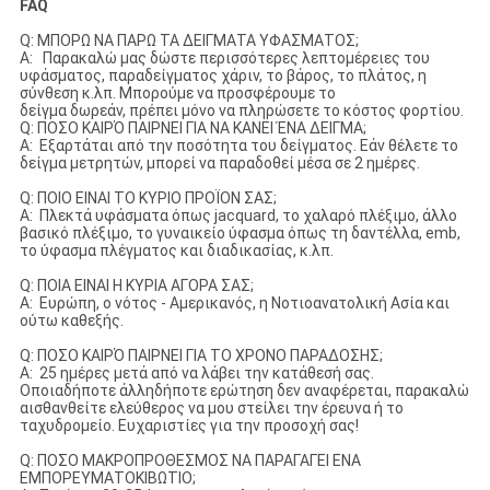
FAQ
Q: ΜΠΟΡΩ ΝΑ ΠΑΡΩ ΤΑ ΔΕΙΓΜΑΤΑ ΥΦΑΣΜΑΤΟΣ;
Α: Παρακαλώ μας δώστε περισσότερες λεπτομέρειες του
υφάσματος, παραδείγματος χάριν, το βάρος, το πλάτος, η
σύνθεση κ.λπ. Μπορούμε να προσφέρουμε το
δείγμα δωρεάν, πρέπει μόνο να πληρώσετε το κόστος φορτίου.
Q: ΠΟΣΟ ΚΑΙΡΌ ΠΑΙΡΝΕΙ ΓΙΑ ΝΑ ΚΑΝΕΙ ΈΝΑ ΔΕΙΓΜΑ;
Α: Εξαρτάται από την ποσότητα του δείγματος. Εάν θέλετε το
δείγμα μετρητών, μπορεί να παραδοθεί μέσα σε 2 ημέρες.
Q: ΠΟΙΟ ΕΙΝΑΙ ΤΟ ΚΥΡΙΟ ΠΡΟΪΟΝ ΣΑΣ;
Α: Πλεκτά υφάσματα όπως jacquard, το χαλαρό πλέξιμο, άλλο
βασικό πλέξιμο, το γυναικείο ύφασμα όπως τη δαντέλλα, emb,
το ύφασμα πλέγματος και διαδικασίας, κ.λπ.
Q: ΠΟΙΑ ΕΙΝΑΙ Η ΚΥΡΙΑ ΑΓΟΡΑ ΣΑΣ;
Α: Ευρώπη, ο νότος - Αμερικανός, η Νοτιοανατολική Ασία και
ούτω καθεξής.
Q: ΠΟΣΟ ΚΑΙΡΌ ΠΑΙΡΝΕΙ ΓΙΑ ΤΟ ΧΡΟΝΟ ΠΑΡΑΔΟΣΗΣ;
Α: 25 ημέρες μετά από να λάβει την κατάθεσή σας.
Οποιαδήποτε άλληδήποτε ερώτηση δεν αναφέρεται, παρακαλώ
αισθανθείτε ελεύθερος να μου στείλει την έρευνα ή το
ταχυδρομείο. Ευχαριστίες για την προσοχή σας!
Q: ΠΟΣΟ ΜΑΚΡΟΠΡΟΘΕΣΜΟΣ ΝΑ ΠΑΡΑΓΑΓΕΙ ΕΝΑ
ΕΜΠΟΡΕΥΜΑΤΟΚΙΒΩΤΙΟ;