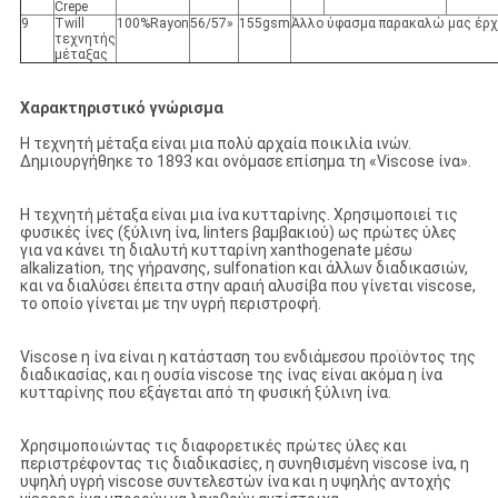
Crepe
9
Twill
100%Rayon
56/57»
155gsm
Άλλο ύφασμα παρακαλώ μας έρχε
τεχνητής
μέταξας
Χαρακτηριστικό γνώρισμα
Η τεχνητή μέταξα είναι μια πολύ αρχαία ποικιλία ινών.
Δημιουργήθηκε το 1893 και ονόμασε επίσημα τη «Viscose ίνα».
Η τεχνητή μέταξα είναι μια ίνα κυτταρίνης. Χρησιμοποιεί τις
φυσικές ίνες (ξύλινη ίνα, linters βαμβακιού) ως πρώτες ύλες
για να κάνει τη διαλυτή κυτταρίνη xanthogenate μέσω
alkalization, της γήρανσης, sulfonation και άλλων διαδικασιών,
και να διαλύσει έπειτα στην αραιή αλυσίβα που γίνεται viscose,
το οποίο γίνεται με την υγρή περιστροφή.
Viscose η ίνα είναι η κατάσταση του ενδιάμεσου προϊόντος της
διαδικασίας, και η ουσία viscose της ίνας είναι ακόμα η ίνα
κυτταρίνης που εξάγεται από τη φυσική ξύλινη ίνα.
Χρησιμοποιώντας τις διαφορετικές πρώτες ύλες και
περιστρέφοντας τις διαδικασίες, η συνηθισμένη viscose ίνα, η
υψηλή υγρή viscose συντελεστών ίνα και η υψηλής αντοχής