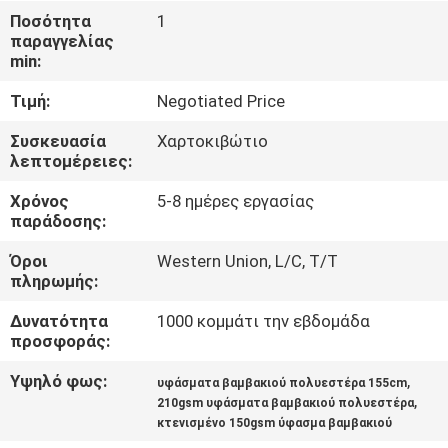
ΈΛΕΓΧΟΣ
Ποσότητα
1
παραγγελίας
min:
ΜΑΣ
Τιμή:
Negotiated Price
ΕΛΆΤΕ
ΣΕ
Συσκευασία
Χαρτοκιβώτιο
λεπτομέρειες:
ΕΠΑΦΉ
Χρόνος
5-8 ημέρες εργασίας
ΜΕ
παράδοσης:
Όροι
Western Union, L/C, T/T
ΕΙΔΉΣΕΙΣ
πληρωμής:
Δυνατότητα
1000 κομμάτι την εβδομάδα
ΖΗΤΉΣΤΕ
προσφοράς:
ΈΝΑ
Υψηλό φως:
,
υφάσματα βαμβακιού πολυεστέρα 155cm
,
ΑΠΌΣΠΑΣΜΑ
210gsm υφάσματα βαμβακιού πολυεστέρα
κτενισμένο 150gsm ύφασμα βαμβακιού