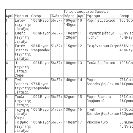
Τύπος υφάσματος βάσεων
Αριθ.
Ύφασμα
Comp
Πλάτος
Βάρος
Αριθ.
Ύφασμα
Comp
1
Σατέν
100%Rayon
56/57»
109gsm
10
Poplin βαμβακιού
100%Co
τεχνητής
145gsm
μέταξας
2
Σαφής
100%Rayon
56/57»
118gsm
11
Τεχνητή μέταξα
55%Vis
τεχνητή
120gsm
Fuchun
45%Ray
μέταξα
3
Σατέν
98%Rayon
51/52»
115gsm
12
Το φάντασμα Crepe
55%Vis
Spandex
2%Spandex
45%Ray
τεχνητής
μέταξας
4
Η
100%Rayon
56/57»
100gsm
13
Τούλι βαμβακιού
100%Co
τεχνητή
μέταξα
Crepe
5
Twill
56/57»
140gsm
14
Poplin
97%Cot
Spandex
97%Rayon
Spandex βαμβακιού
3%Span
τεχνητής
3%Spandex
μέταξας
6
Τούλι
100%Rayon
56/57»
82gsm
15
Poplin Spandex
98%Cot
τεχνητής
βαμβακιού
2%Span
μέταξας
7
Τεχνητή
100%Rayon
51/52»
130gsm
16
Twill
97%Cot
μέταξα
Spandex βαμβακιού
3%Span
Yoryu
8
Το βρύο
100%Rayon
56/57»
118gsm
17
Viscose λινό
55%Line
τεχνητής
45%Vis
μέταξας