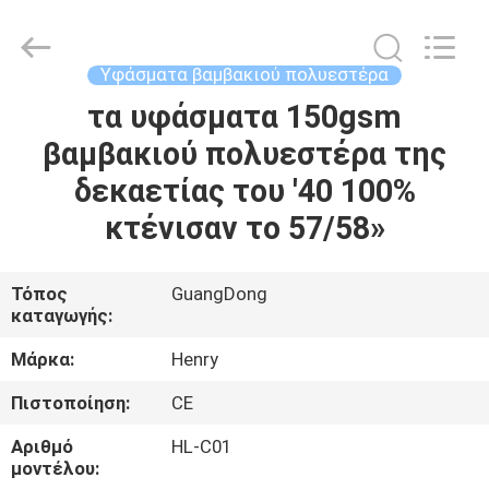
Henry
Textile
Trading
Co.,
Ltd..
Υφάσματα βαμβακιού πολυεστέρα
All
Rights
τα υφάσματα 150gsm
ΣΠΊΤΙ
Reserved.
βαμβακιού πολυεστέρα της
ΠΡΟΪΌΝΤΑ
δεκαετίας του '40 100%
κτένισαν το 57/58»
ΠΕΡΊΠΟΥ
ΕΜΕΊΣ
Τόπος
GuangDong
καταγωγής:
ΓΎΡΟΣ
Μάρκα:
Henry
ΕΡΓΟΣΤΑΣΊΩΝ
Πιστοποίηση:
CE
Αριθμό
HL-C01
ΠΟΙΟΤΙΚΌΣ
μοντέλου: