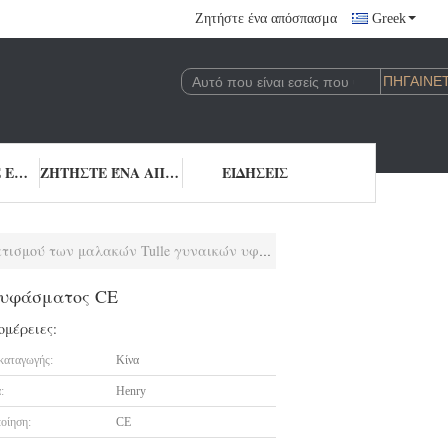
Ζητήστε ένα απόσπασμα
Greek
ΜΑΣ ΕΛΆΤΕ ΣΕ ΕΠΑΦΉ ΜΕ
ΖΗΤΉΣΤΕ ΈΝΑ ΑΠΌΣΠΑΣΜΑ
ΕΙΔΉΣΕΙΣ
 των μαλακών Tulle γυναικών υφάσματος CE
 υφάσματος CE
ομέρειες:
καταγωγής:
Κίνα
:
Henry
οίηση:
CE