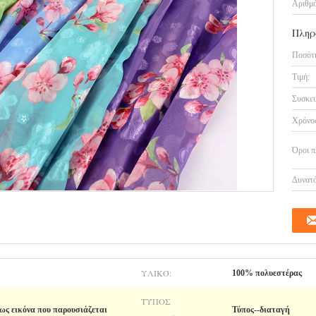
Αριθμό
Πληρ
Ποσότη
Τιμή:
Συσκευ
Χρόνος
Όροι π
Δυνατό
ΥΛΙΚΌ:
100% πολυεστέρας
ΤΎΠΟΣ
ς εικόνα που παρουσιάζεται
Τύπος--διαταγή