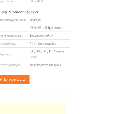
 μοντέλου:
HL-z004-3
ωμής & Αποστολής Όροι:
τα παραγγελίας min:
10 μέτρα
USD4.98-1.85$per meters
ασία λεπτομέρειες:
Συσκευασία ρόλων
 παράδοσης:
7-15 ημέρες εργασίας
L/C, D/A, D/P, T/T, Western
ληρωμής:
Union
τητα προσφοράς:
5000 μέτρα την εβδομάδα
Επικοινωνία