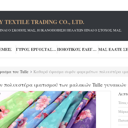
TEXTILE TRADING CO., LTD.
ΕΊΝΑΙ Ο ΣΚΟΠΌΣ ΜΑΣ, Η ΙΚΑΝΟΠΟΊΗΣΗ ΠΕΛΑΤΏΝ ΕΊΝΑΙ Ο ΣΤΌΧΟΣ ΜΑΣ.
ΕΜΕΊΣ
ΓΎΡΟΣ ΕΡΓΟΣΤΑΣΊΩΝ
ΠΟΙΟΤΙΚΌΣ ΈΛΕΓΧΟΣ
ασμα του Tulle
Καθαρό ύφασμα σιφόν φορεμάτων πολυεστέρα ιματισμού
 πολυεστέρα ιματισμού των μαλακών Tulle γυναικών
Λεπτ
Τόπος 
Μάρκα
Πιστοπ