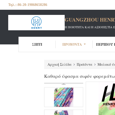
Τηλ.::
86-20-19868658286
GUANGZHOU HENRY 
Η ΠΟΙΌΤΗΤΑ ΚΑΙ Η ΑΞΙΟΠΙΣΤΊΑ 
ΣΠΊΤΙ
ΠΡΟΪΌΝΤΑ
ΠΕΡΊΠΟΥ 
Αρχική Σελίδα
Προϊόντα
Μαλακό ύφ
Καθαρό ύφασμα σιφόν φορεμάτων