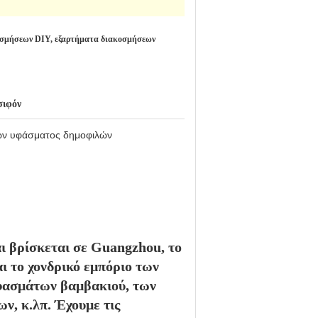
οσμήσεων DIY, εξαρτήματα διακοσμήσεων
σιφόν
ών υφάσματος δημοφιλών
ι βρίσκεται σε Guangzhou, το
ι το χονδρικό εμπόριο των
φασμάτων βαμβακιού, των
, κ.λπ. Έχουμε τις