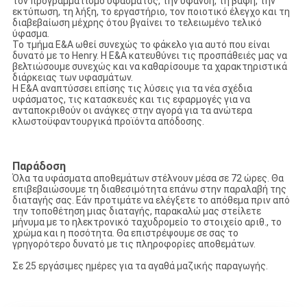
τον προγραμματισμό υφάσματος, την ύφανση, τη βαφή, την
εκτύπωση, τη λήξη, το εργαστήριο, τον ποιοτικό έλεγχο και τη
διαβεβαίωση μέχρης ότου βγαίνει το τελειωμένο τελικό
ύφασμα.
Το τμήμα Ε&Α ωθεί συνεχώς το φάκελο για αυτό που είναι
δυνατό με το Henry. Η Ε&Α κατευθύνει τις προσπάθειές μας να
βελτιώσουμε συνεχώς και να καθαρίσουμε τα χαρακτηριστικά
διάρκειας των υφασμάτων.
Η Ε&Α αναπτύσσει επίσης τις λύσεις για τα νέα σχέδια
υφάσματος, τις κατασκευές και τις εφαρμογές για να
ανταποκριθούν οι ανάγκες στην αγορά για τα ανώτερα
κλωστοϋφαντουργικά προϊόντα απόδοσης.
Παράδοση
Όλα τα υφάσματα αποθεμάτων στέλνουν μέσα σε 72 ώρες. Θα
επιβεβαιώσουμε τη διαθεσιμότητα επάνω στην παραλαβή της
διαταγής σας. Εάν προτιμάτε να ελέγξετε το απόθεμα πριν από
την τοποθέτηση μιας διαταγής, παρακαλώ μας στείλετε
μήνυμα με το ηλεκτρονικό ταχυδρομείο το στοιχείο αριθ., το
χρώμα και η ποσότητα. Θα επιστρέψουμε σε σας το
γρηγορότερο δυνατό με τις πληροφορίες αποθεμάτων.
Σε 25 εργάσιμες ημέρες για τα αγαθά μαζικής παραγωγής.