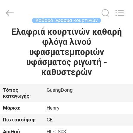
Henry
Textile
Trading
Co.,
Ltd..
Καθαρό ύφασμα κουρτινών
All
Rights
Ελαφριά κουρτινών καθαρή
ΣΠΊΤΙ
Reserved.
φλόγα λινού
ΠΡΟΪΌΝΤΑ
υφασματεμποριών
υφάσματος ριγωτή -
ΠΕΡΊΠΟΥ
καθυστερών
ΕΜΕΊΣ
Τόπος
GuangDong
καταγωγής:
ΓΎΡΟΣ
ΕΡΓΟΣΤΑΣΊΩΝ
Μάρκα:
Henry
Πιστοποίηση:
CE
ΠΟΙΟΤΙΚΌΣ
Αριθμό
HL-CS03