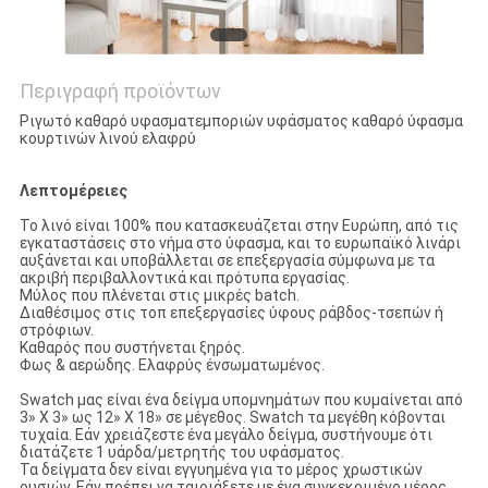
Περιγραφή προϊόντων
Ριγωτό καθαρό υφασματεμποριών υφάσματος καθαρό ύφασμα
κουρτινών λινού ελαφρύ
Λεπτομέρειες
Το λινό είναι 100% που κατασκευάζεται στην Ευρώπη, από τις
εγκαταστάσεις στο νήμα στο ύφασμα, και το ευρωπαϊκό λινάρι
αυξάνεται και υποβάλλεται σε επεξεργασία σύμφωνα με τα
ακριβή περιβαλλοντικά και πρότυπα εργασίας.
Μύλος που πλένεται στις μικρές batch.
Διαθέσιμος στις τοπ επεξεργασίες ύφους ράβδος-τσεπών ή
στρόφιων.
Καθαρός που συστήνεται ξηρός.
Φως & αερώδης. Ελαφρύς ένσωματωμένος.
Swatch μας είναι ένα δείγμα υπομνημάτων που κυμαίνεται από
3» Χ 3» ως 12» Χ 18» σε μέγεθος. Swatch τα μεγέθη κόβονται
τυχαία. Εάν χρειάζεστε ένα μεγάλο δείγμα, συστήνουμε ότι
διατάζετε 1 υάρδα/μετρητής του υφάσματος.
Τα δείγματα δεν είναι εγγυημένα για το μέρος χρωστικών
ουσιών. Εάν πρέπει να ταιριάξετε με ένα συγκεκριμένο μέρος