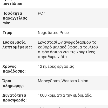
ΈΛΕΓΧΟΣ
μοντέλου:
Ποσότητα
PC 1
ΜΑΣ
παραγγελίας
min:
ΕΛΆΤΕ
Τιμή:
Negotiated Price
ΣΕ
ΕΠΑΦΉ
Συσκευασία
Εργοστασίων ανεφοδιασμού το
λεπτομέρειες:
καθαρό μαλακό ύφασμα τουλιού
ΜΕ
σιφόν άσπρο για τις κουρτίνες
παραθύρων δίπ
ΕΙΔΉΣΕΙΣ
Χρόνος
12 ημέρες εργασίας
παράδοσης:
Όροι
MoneyGram, Western Union
ΖΗΤΉΣΤΕ
πληρωμής:
ΈΝΑ
Δυνατότητα
1000 κομμάτια την εβδομάδα
ΑΠΌΣΠΑΣΜΑ
προσφοράς: