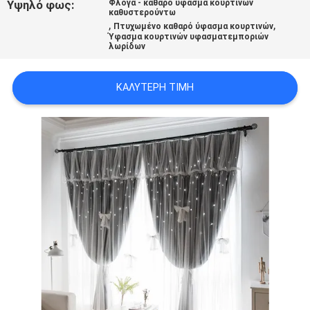
Υψηλό φως:
Φλόγα - καθαρό ύφασμα κουρτινών
SITEMAP
καθυστερούντω
,
,
Πτυχωμένο καθαρό ύφασμα κουρτινών
Ύφασμα κουρτινών υφασματεμποριών
λωρίδων
PRIVACY
POLICY
ΚΑΛΎΤΕΡΗ ΤΙΜΉ