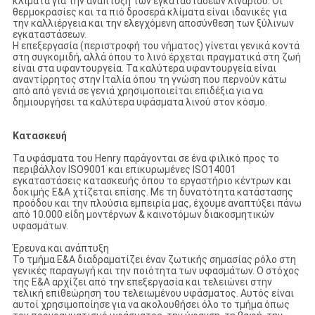
κλίματα για την ανάπτυξη των εγκαταστάσεων λιναριού. Οι
θερμοκρασίες και τα πιό δροσερά κλίματα είναι ιδανικές για
την καλλιέργεια και την ελεγχόμενη αποσύνθεση των ξύλινων
εγκαταστάσεων.
Η επεξεργασία (περιστροφή του νήματος) γίνεται γενικά κοντά
στη συγκομιδή, αλλά όπου το λινό έρχεται πραγματικά στη ζωή
είναι στα υφαντουργεία. Τα καλύτερα υφαντουργεία είναι
αναντίρρητος στην Ιταλία όπου τη γνώση που περνούν κάτω
από από γενιά σε γενιά χρησιμοποιείται επιδέξια για να
δημιουργήσει τα καλύτερα υφάσματα λινού στον κόσμο.
Κατασκευή
Τα υφάσματα του Henry παράγονται σε ένα φιλικό προς το
περιβάλλον ISO9001 και επικυρωμένες ISO14001
εγκαταστάσεις κατασκευής όπου το εργαστήριο κέντρων και
δοκιμής Ε&Α χτίζεται επίσης. Με τη δυνατότητα κατάστασης
προόδου και την πλούσια εμπειρία μας, έχουμε αναπτύξει πάνω
από 10.000 είδη μοντέρνων & καινοτόμων διακοσμητικών
υφασμάτων.
Έρευνα και ανάπτυξη
Το τμήμα Ε&Α διαδραματίζει έναν ζωτικής σημασίας ρόλο στη
γενικές παραγωγή και την ποιότητα των υφασμάτων. Ο στόχος
της Ε&Α αρχίζει από την επεξεργασία και τελειώνει στην
τελική επιθεώρηση του τελειωμένου υφάσματος. Αυτός είναι
αυτοί χρησιμοποίησε για να ακολουθήσει όλο το τμήμα όπως