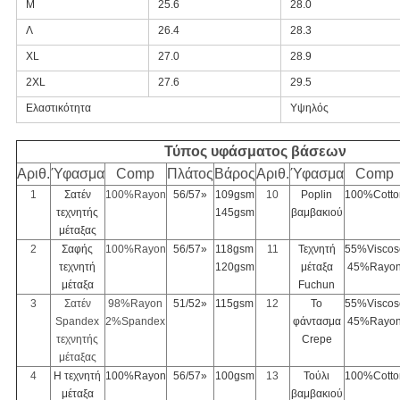
Μ
25.6
28.0
Λ
26.4
28.3
XL
27.0
28.9
2XL
27.6
29.5
Ελαστικότητα
Υψηλός
Τύπος υφάσματος βάσεων
Αριθ.
Ύφασμα
Comp
Πλάτος
Βάρος
Αριθ.
Ύφασμα
Comp
1
Σατέν
100%Rayon
56/57»
109gsm
10
Poplin
100%Cotto
τεχνητής
145gsm
βαμβακιού
μέταξας
2
Σαφής
100%Rayon
56/57»
118gsm
11
Τεχνητή
55%Viscos
τεχνητή
120gsm
μέταξα
45%Rayo
μέταξα
Fuchun
3
Σατέν
98%Rayon
51/52»
115gsm
12
Το
55%Viscos
Spandex
2%Spandex
φάντασμα
45%Rayo
τεχνητής
Crepe
μέταξας
4
Η τεχνητή
100%Rayon
56/57»
100gsm
13
Τούλι
100%Cotto
μέταξα
βαμβακιού