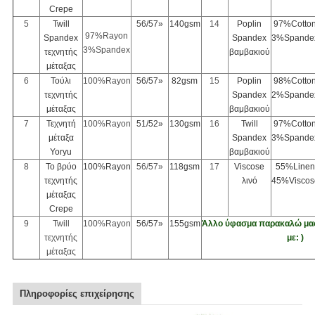
Crepe
5
Twill
56/57»
140gsm
14
Poplin
97%Cotto
97%Rayon
Spandex
Spandex
3%Spande
3%Spandex
τεχνητής
βαμβακιού
μέταξας
6
Τούλι
100%Rayon
56/57»
82gsm
15
Poplin
98%Cotto
τεχνητής
Spandex
2%Spande
μέταξας
βαμβακιού
7
Τεχνητή
100%Rayon
51/52»
130gsm
16
Twill
97%Cotto
μέταξα
Spandex
3%Spande
Yoryu
βαμβακιού
8
Το βρύο
100%Rayon
56/57»
118gsm
17
Viscose
55%Linen
τεχνητής
λινό
45%Viscos
μέταξας
Crepe
9
Twill
100%Rayon
56/57»
155gsm
Άλλο ύφασμα παρακαλώ μας
τεχνητής
με: )
μέταξας
Πληροφορίες επιχείρησης