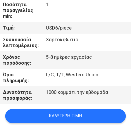
ΈΛΕΓΧΟΣ
Ποσότητα
1
παραγγελίας
min:
ΜΑΣ
Τιμή:
USD6/piece
ΕΛΆΤΕ
Συσκευασία
Χαρτοκιβώτιο
ΣΕ
λεπτομέρειες:
ΕΠΑΦΉ
Χρόνος
5-8 ημέρες εργασίας
ΜΕ
παράδοσης:
Όροι
L/C, T/T, Western Union
ΕΙΔΉΣΕΙΣ
πληρωμής:
Δυνατότητα
1000 κομμάτι την εβδομάδα
προσφοράς:
ΖΗΤΉΣΤΕ
ΈΝΑ
ΚΑΛΎΤΕΡΗ ΤΙΜΉ
ΑΠΌΣΠΑΣΜΑ