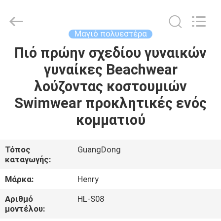
Henry
Textile
Trading
Co.,
Ltd..
Μαγιό πολυεστέρα
All
Rights
Πιό πρώην σχεδίου γυναικών
ΣΠΊΤΙ
Reserved.
γυναίκες Beachwear
ΠΡΟΪΌΝΤΑ
λούζοντας κοστουμιών
Swimwear προκλητικές ενός
ΠΕΡΊΠΟΥ
κομματιού
ΕΜΕΊΣ
Τόπος
GuangDong
καταγωγής:
ΓΎΡΟΣ
ΕΡΓΟΣΤΑΣΊΩΝ
Μάρκα:
Henry
Αριθμό
HL-S08
ΠΟΙΟΤΙΚΌΣ
μοντέλου: