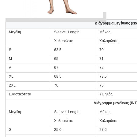
Διάγραμμα μεγέθους (εκα
Μεγέθη
Sleeve_Length
Μήκος
Χαλαρώστε
Χαλαρώστε
S
63.5
70
Μ
65
71
Λ
67
72
XL
68.5
73.5
2XL
70
75
Ελαστικότητα
Υψηλός
Διάγραμμα μεγέθους (ΙΝ
Μεγέθη
Sleeve_Length
Μήκος
Χαλαρώστε
Χαλαρώστε
S
25.0
27.6