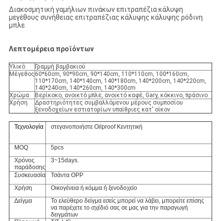
Διακοσμητική γαμήλιων πινάκων επιτραπέζια κάλυψη
μεγέθους συνήθειας επιτραπέζιας κάλυψης κάλυψης ρόδινη
μπλε
Λεπτομέρεια προϊόντων
Υλικό
Γραμμή βαμβακιού
Μέγεθος
60*60cm, 90*90cm, 90*140cm, 110*110cm, 100*160cm,
110*170cm, 140*140cm, 140*180cm, 140*200cm, 140*220cm,
140*240cm, 140*260cm, 140*300cm
Χρώμα
Βερίκοκο, ανοικτό μπλε, ανοικτό καφέ, Gary, κόκκινο, πράσινο
Χρήση
Δραστηριότητες συμβαλλόμενου μέρους συμποσίου
ξενοδοχείων εστιατορίων υπαίθριες κατ' οίκον
Τεχνολογία
στεγανοποιήστε Oilproof Κεντητική
MOQ
5pcs
Χρόνος
3~15days.
παράδοσης
Συσκευασία
Τσάντα OPP
Χρήση
Οικογένεια ή κόμμα ή ξενοδοχείο
Δείγμα
Το ελεύθερο δείγμα εσείς μπορεί να λάβει, μπορείτε επίσης
να παρέχετε το σχέδιό σας σε μας για την παραγωγή
δειγμάτων