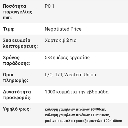
ΈΛΕΓΧΟΣ
Ποσότητα
PC 1
παραγγελίας
min:
ΜΑΣ
Τιμή:
Negotiated Price
ΕΛΆΤΕ
ΣΕ
Συσκευασία
Χαρτοκιβώτιο
λεπτομέρειες:
ΕΠΑΦΉ
Χρόνος
5-8 ημέρες εργασίας
ΜΕ
παράδοσης:
Όροι
L/C, T/T, Western Union
ΕΙΔΉΣΕΙΣ
πληρωμής:
Δυνατότητα
1000 κομμάτια την εβδομάδα
ΖΗΤΉΣΤΕ
προσφοράς:
ΈΝΑ
Υψηλό φως:
,
κάλυψη γαμήλιων πινάκων 90*90cm
,
ΑΠΌΣΠΑΣΜΑ
κάλυψη γαμήλιων πινάκων 110*110cm
ρόδινο και μπλε τραπεζομάντιλο 100*160cm