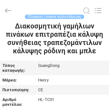
Henry
Textile
Trading
Co.,
Ltd..
Πίνακας Linens πολυτέλειας
All
Rights
Διακοσμητική γαμήλιων
ΣΠΊΤΙ
Reserved.
πινάκων επιτραπέζια κάλυψη
ΠΡΟΪΌΝΤΑ
συνήθειας τραπεζομάντιλων
κάλυψης ρόδινη και μπλε
ΠΕΡΊΠΟΥ
ΕΜΕΊΣ
Τόπος
GuangDong
καταγωγής:
ΓΎΡΟΣ
Μάρκα:
Henry
ΕΡΓΟΣΤΑΣΊΩΝ
Πιστοποίηση:
CE
Αριθμό
HL-TC01
ΠΟΙΟΤΙΚΌΣ
μοντέλου: