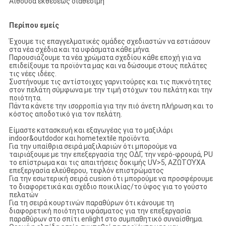
Αίθουσα εκθέσεως διαθέσιμη
Περίπου εμείς
Έχουμε τις επαγγελματικές ομάδες σχεδιαστών να εστιάσουν
στα νέα σχέδια και τα υφάσματα κάθε μήνα.
Παρουσιάζουμε τα νέα χρώματα σχεδίου κάθε εποχή για να
επιδείξουμε τα προϊόντα μας και να δώσουμε στους πελάτες
τις νέες ιδέες.
Συστήνουμε τις αντίστοιχες γαρνιτούρες και τις πυκνότητες
στον πελάτη σύμφωνα με την τιμή στόχων του πελάτη και την
ποιότητα.
Πάντα κάνετε την ισορροπία για την πιό άνετη πλήρωση και το
κόστος αποδοτικό για τον πελάτη.
Είμαστε κατασκευή και εξαγωγέας για το μαξιλάρι
indoor&outdodor και hometextile προϊόντα.
Για την υπαίθρια σειρά μαξιλαριών ότι μπορούμε να
ταιριάξουμε με την επεξεργασία της ΟΔΓ, την νερό-φρουρά, PU
το επίστρωμα και τις απαιτήσεις δοκιμής UV>5, ΑΖΩΤΟΎΧΑ
επεξεργασία ελεύθερου, τεφλόν επιστρώματος
Για την εσωτερική σειρά cusion ότι μπορούμε να προσφέρουμε
το διαφορετικά και σχέδιο ποικιλίας/το ύφος για το γούστο
πελατών
Για τη σειρά κουρτινών παραθύρων ότι κάνουμε τη
διαφορετική ποιότητα υφάσματος για την επεξεργασία
παραθύρων στο σπίτι enlight στο συμπαθητικό συναίσθημα.