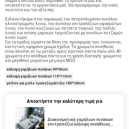
Θερμά η ελπίδα εσείς συμπαθεί τα προϊόντα μας και
επισκέπτεται το εργοστάσιό μας. Θα προσφέρουμε την καλή
ποιότητα και την αξία σας.
Ειδικευτήκαμε στην παραγωγή του πετροπλυμένου συνόλου
κλινοστρωμνής λινού, του συνόλου επιτραπέζιων υφασμάτων
λινού, του λινού κουζινών ως πετσέτα τσαγιού, της ποδιάς
λινού, και επίσης μερικών ταιριάζοντας με συνόλων πυτζαμών
λινού τώρα.
Για τα σχέδια, είμαστε σε θέση της προσφοράς που τυπώνεται,
κεντητική, υφαμένα χρώμα σχέδια. Τα χρώματα συνήθειας
είναι elcome, εν τω μεταξύ, εμείς κρατούν πάντα πάνω από 40
χρώματα στο απόθεμα πάντα για τη χρήση διαταγής χρώματος
και μεγέθους μιγμάτων με μικρό MOQ.
κάλυψη γαμήλιων πινάκων 90*90cm
κάλυψη γαμήλιων πινάκων 110*110cm
ρόδινο και μπλε τραπεζομάντιλο 100*160cm
Αποκτήστε την καλύτερη τιμή για
Διακοσμητική γαμήλιων πινάκων
επιτραπέζια κάλυψη συνήθειας
τραπεζομάντιλων κάλυψης