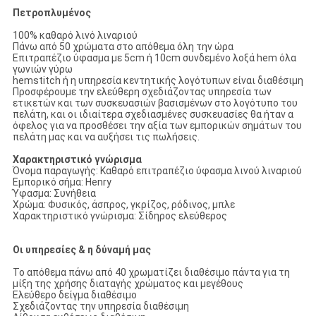
Πετροπλυμένος
100% καθαρό λινό λιναριού
Πάνω από 50 χρώματα στο απόθεμα όλη την ώρα
Επιτραπέζιο ύφασμα με 5cm ή 10cm συνδεμένο λοξά hem όλα
γωνιών γύρω
hemstitch ή η υπηρεσία κεντητικής λογότυπων είναι διαθέσιμη
Προσφέρουμε την ελεύθερη σχεδιάζοντας υπηρεσία των
ετικετών και των συσκευασιών βασισμένων στο λογότυπο του
πελάτη, και οι ιδιαίτερα σχεδιασμένες συσκευασίες θα ήταν α
όφελος για να προσθέσει την αξία των εμπορικών σημάτων του
πελάτη μας και να αυξήσει τις πωλήσεις.
Χαρακτηριστικό γνώρισμα
Όνομα παραγωγής: Καθαρό επιτραπέζιο ύφασμα λινού λιναριού
Εμπορικό σήμα: Henry
Ύφασμα: Συνήθεια
Χρώμα: Φυσικός, άσπρος, γκρίζος, ρόδινος, μπλε
Χαρακτηριστικό γνώρισμα: Σίδηρος ελεύθερος
Οι υπηρεσίες & η δύναμή μας
Το απόθεμα πάνω από 40 χρωματίζει διαθέσιμο πάντα για τη
μίξη της χρήσης διαταγής χρώματος και μεγέθους
Ελεύθερο δείγμα διαθέσιμο
Σχεδιάζοντας την υπηρεσία διαθέσιμη