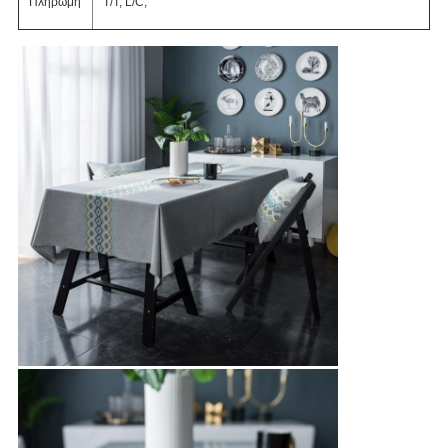
Πληρωμή
T/T, L/C,